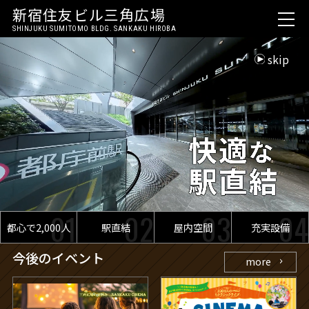
新宿住友ビル三角広場
SHINJUKU SUMITOMO BLDG.
SANKAKU HIROBA
skip
開催事例
空間•設備
アクセス・概要
スペース利用のご相談・お問い合わせ
050-3112-5050
都心で2,000人
駅直結
屋内空間
充実設備
今後のイベント
平日:9:00-18:00 土日祝・年末年始定休
more