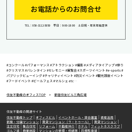
お電話からのお問合せ
TEL：050-3112-5050 平日：9:00-18:00 土日祝・年末年始定休
#コンクール #パフォーマンス #アトラクション #撮影 #メディアタイアップ #祭り
#クリスマス #バレンタイン #セレモニー #展覧会 #スポーツイベント #e-sports #
パブリックビューイング #チャリティイベント #防災イベント #観光誘致イベント
#フードイベント #ビールフェス #マルシェ etc…
住友不動産のオフィスTOP
>
新宿住友ビル三角広場
住友不動産の関連サイト
住友不動産トップ
オフィスビル
イベントホール・貸会議室
資産活用
新築・分譲マンション
賃貸マンション（ラ・トゥール）
賃貸マンション
注文住宅
集合住宅
リフォーム
不動産仲介
ホテル
フィットネスクラブ
ゴルフ場
商業施設
マンションの管理・修繕等
月極駐車場